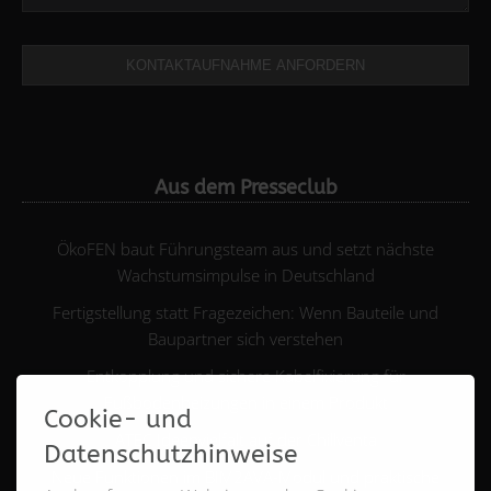
KONTAKTAUFNAHME ANFORDERN
Aus dem Presseclub
ÖkoFEN baut Führungsteam aus und setzt nächste
Wachstumsimpulse in Deutschland
Fertigstellung statt Fragezeichen: Wenn Bauteile und
Baupartner sich verstehen
Entkopplung und sichere Kabelfixierung für
Fußbodenheizungen in einem Produkt
Cookie- und
ATEC Ideenvielfalt auf der Chillventa
Datenschutzhinweise
Neue Funktionen im BIM2AVA-Modul und praktische