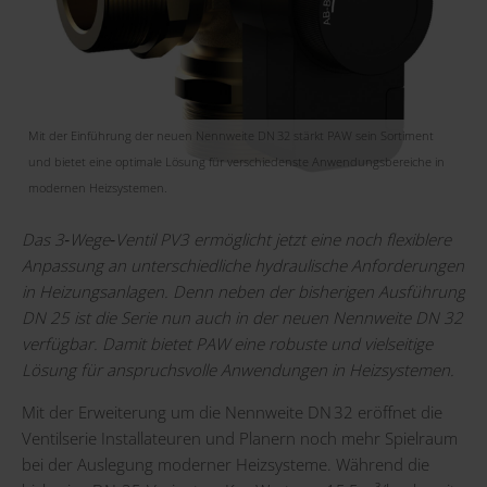
Mit der Einführung der neuen Nennweite DN 32 stärkt PAW sein Sortiment
und bietet eine optimale Lösung für verschiedenste Anwendungsbereiche in
modernen Heizsystemen.
Das 3
‑
Wege
‑
Ventil PV3 ermöglicht jetzt eine noch flexiblere
Anpassung an unterschiedliche hydraulische Anforderungen
in Heizungsanlagen. Denn neben der bisherigen Ausführung
DN 25 ist die Serie nun auch in der neuen Nennweite DN 32
verfügbar. Damit bietet PAW eine robuste und vielseitige
Lösung für anspruchsvolle Anwendungen in Heizsystemen.
Mit der Erweiterung um die Nennweite DN 32 eröffnet die
Ventilserie Installateuren und Planern noch mehr Spielraum
bei der Auslegung moderner Heizsysteme. Während die