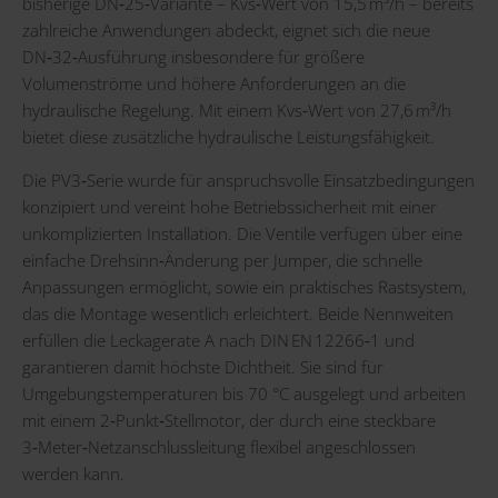
bisherige DN‑25‑Variante – Kvs‑Wert von 15,5 m³/h – bereits
zahlreiche Anwendungen abdeckt, eignet sich die neue
DN‑32‑Ausführung insbesondere für größere
Volumenströme und höhere Anforderungen an die
hydraulische Regelung. Mit einem Kvs‑Wert von 27,6 m³/h
bietet diese zusätzliche hydraulische Leistungsfähigkeit.
Die PV3‑Serie wurde für anspruchsvolle Einsatzbedingungen
konzipiert und vereint hohe Betriebssicherheit mit einer
unkomplizierten Installation. Die Ventile verfügen über eine
einfache Drehsinn‑Änderung per Jumper, die schnelle
Anpassungen ermöglicht, sowie ein praktisches Rastsystem,
das die Montage wesentlich erleichtert. Beide Nennweiten
erfüllen die Leckagerate A nach DIN EN 12266‑1 und
garantieren damit höchste Dichtheit. Sie sind für
Umgebungstemperaturen bis 70 °C ausgelegt und arbeiten
mit einem 2‑Punkt‑Stellmotor, der durch eine steckbare
3‑Meter‑Netzanschlussleitung flexibel angeschlossen
werden kann.