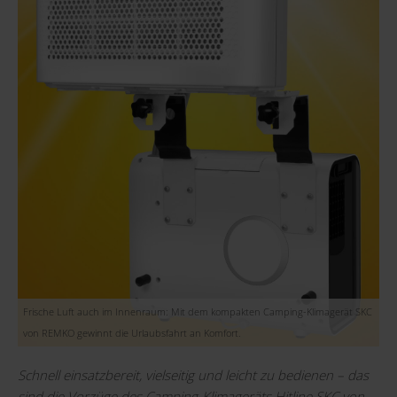
Frische Luft auch im Innenraum: Mit dem kompakten Camping-Klimagerät SKC
von REMKO gewinnt die Urlaubsfahrt an Komfort.
Schnell einsatzbereit, vielseitig und leicht zu bedienen – das
sind die Vorzüge des
Camping-Klimageräts Hitline SKC
von