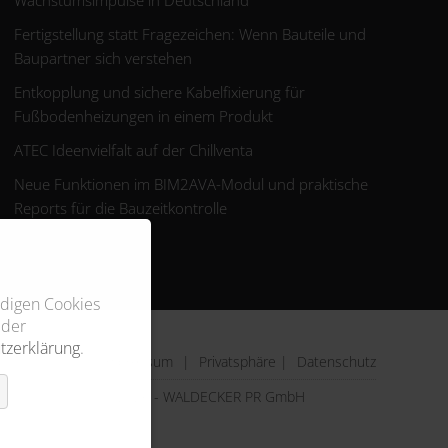
Wachstumsimpulse in Deutschland
Fertigstellung statt Fragezeichen: Wenn Bauteile und
Baupartner sich verstehen
Entkopplung und sichere Kabelfixierung für
Fußbodenheizungen in einem Produkt
ATEC Ideenvielfalt auf der Chillventa
Neue Funktionen im BIM2AVA-Modul und praktische
Reports für die Bauzeitkontrolle
ndigen Cookies
 der
tzerklärung
.
Impressum
|
Privatsphäre
|
Datenschutz
© 2026 - WALDECKER PR GmbH