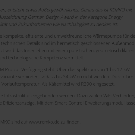
en, entsteht etwas Außergewöhnliches. Genau das ist REMKO mit
Auszeichnung German Design Award in der Kategorie Energy
ität und Zukunftsthemen wie Nachhaltigkeit zu denken ist.
eine kompakte, effiziente und umweltfreundliche Wärmepumpe für d
n technischen Details sind im hermetisch geschlossenen Außenmod
gänzt wird das Innenleben mit einem puristischen, geometrisch klaren
 und technologische Kompetenz vermittelt.
e WKM Pro zur Verfügung steht. Über das Spektrum von 1 bis 17 kW
variante verbinden, sodass bis 34 kW erreicht werden. Durch ihre
 Vorlauftemperatur. Als Kältemittel wird R290 eingesetzt.
he Infrastruktur eingebunden werden. Dazu zählen WiFi-Verbindun
Effizienzanzeige. Mit dem Smart-Control-Erweiterungsmodul lass
EMKO sind auf
www.remko.de
zu finden.