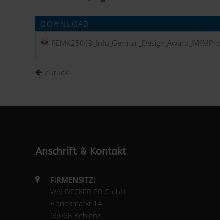
DOWNLOAD
REMK25049_Info_German_Design_Award_WKMPro
Zurück
Anschrift & Kontakt
FIRMENSITZ:
WALDECKER PR GmbH
Florinsmarkt 14
56068 Koblenz