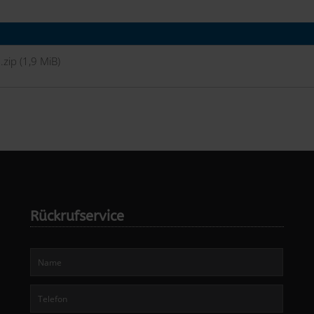
.zip
(1,9 MiB)
Rückrufservice