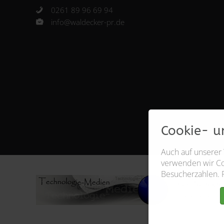
0261 89 96 69 94
info@waldecker-pr.de
Cookie- u
Auch auf unserer
verwenden wir Coo
Besucherzahlen. 