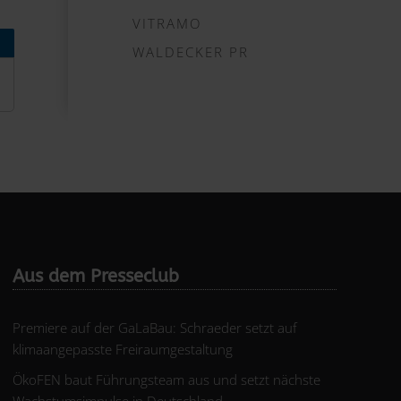
VITRAMO
WALDECKER PR
Aus dem Presseclub
Premiere auf der GaLaBau: Schraeder setzt auf
klimaangepasste Freiraumgestaltung
ÖkoFEN baut Führungsteam aus und setzt nächste