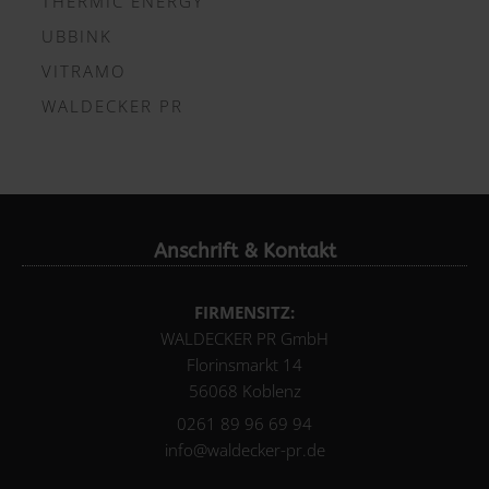
THERMIC ENERGY
UBBINK
VITRAMO
WALDECKER PR
Anschrift & Kontakt
FIRMENSITZ:
WALDECKER PR GmbH
Florinsmarkt 14
56068 Koblenz
0261 89 96 69 94
info@waldecker-pr.de