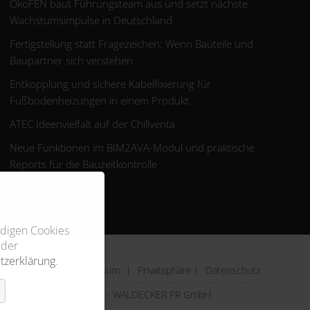
ÖkoFEN baut Führungsteam aus und setzt nächste
Wachstumsimpulse in Deutschland
Fertigstellung statt Fragezeichen: Wenn Bauteile und
Baupartner sich verstehen
Entkopplung und sichere Kabelfixierung für
Fußbodenheizungen in einem Produkt
ATEC Ideenvielfalt auf der Chillventa
Neue Funktionen im BIM2AVA-Modul und praktische
Reports für die Bauzeitkontrolle
ndigen Cookies
 der
tzerklärung
.
Impressum
|
Privatsphäre
|
Datenschutz
© 2026 - WALDECKER PR GmbH