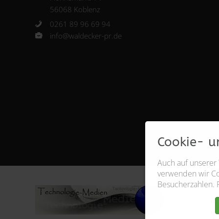
56068 Koblenz
0261 89 96 69 94
info@waldecker-pr.de
Cookie- u
Auch auf unserer
verwenden wir Coo
Besucherzahlen. 