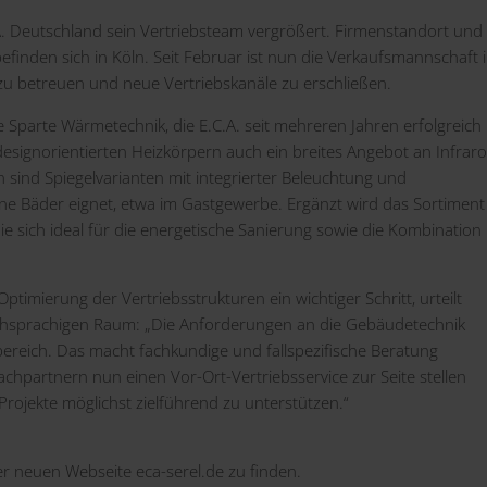
. Deutschland sein Vertriebsteam vergrößert. Firmenstandort und
finden sich in Köln. Seit Februar ist nun die Verkaufsmannschaft 
u betreuen und neue Vertriebskanäle zu erschließen.
e Sparte Wärmetechnik, die E.C.A. seit mehreren Jahren erfolgreich
esignorientierten Heizkörpern auch ein breites Angebot an Infraro
nd Spiegelvarianten mit integrierter Beleuchtung und
leine Bäder eignet, etwa im Gastgewerbe. Ergänzt wird das Sortiment
e sich ideal für die energetische Sanierung sowie die Kombination
imierung der Vertriebsstrukturen ein wichtiger Schritt, urteilt
schsprachigen Raum: „Die Anforderungen an die Gebäudetechnik
reich. Das macht fachkundige und fallspezifische Beratung
achpartnern nun einen Vor-Ort-Vertriebsservice zur Seite stellen
Projekte möglichst zielführend zu unterstützen.“
er neuen Webseite
eca-serel.de
zu finden.