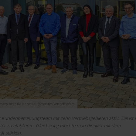
rmany begrüßt ihr neu aufgestelltes Vertriebsteam.
s Kundenbetreuungsteam mit zehn Vertriebsgebieten aktiv. Ziel ist e
r zu etablieren. Gleichzeitig möchte man direkter mit dem
t stärken.