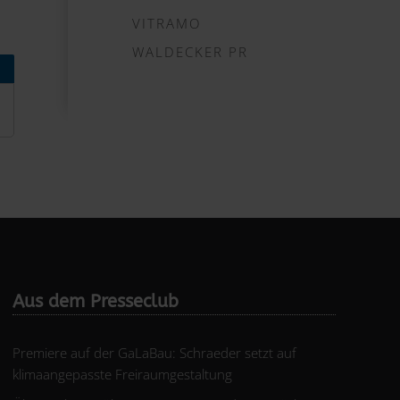
VITRAMO
WALDECKER PR
Aus dem Presseclub
Premiere auf der GaLaBau: Schraeder setzt auf
klimaangepasste Freiraumgestaltung