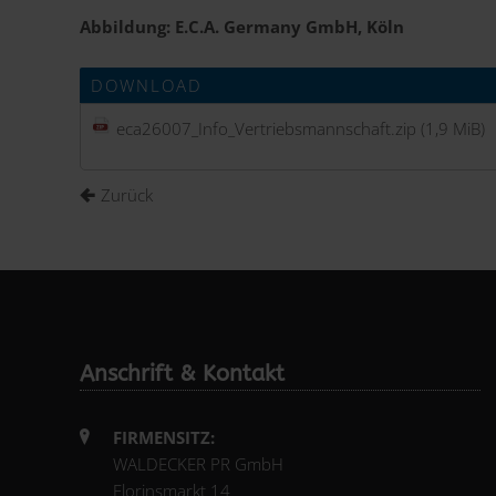
Abbildung: E.C.A. Germany GmbH, Köln
DOWNLOAD
eca26007_Info_Vertriebsmannschaft.zip
(1,9 MiB)
Zurück
Anschrift & Kontakt
FIRMENSITZ:
WALDECKER PR GmbH
Florinsmarkt 14