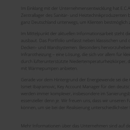
Im Einklang mit der Unternehmensentwicklung hat E.C.A
Zentrallager des Sanitär- und Heiztechnikproduzenten be
ganz Deutschland unterwegs, um Klienten bestmöglich z
Im Mittelpunkt der aktuellen Informationsarbeit steht di
ausbaut. Das Portfolio umfasst neben klassischen und d
Decken- und Wandsystemen. Besonders hervorzuheben si
Infrarotheizung – eine Lösung, die sich vor allem für k
durch lüfterunterstützte Niedertemperaturheizkörper, di
mit Wärmepumpen anbieten.
Gerade vor dem Hintergrund der Energiewende sei die Opt
Ismet Ibajramovic, Key Account Manager für den deut
werden immer komplexer, insbesondere im Sanierungsbe
essenzieller denn je. Wir freuen uns, dass wir unseren F
können, um sie bei der Realisierung unterschiedlichster 
Mehr Informationen über das Unternehmen sind auf d