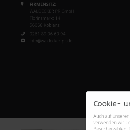
FIRMENSITZ:
WALDECKER PR GmbH
Florinsmarkt 14
56068 Koblenz
0261 89 96 69 94
info@waldecker-pr.de
Cookie- u
Auch auf unserer
verwenden wir Coo
Besucherzahlen. 