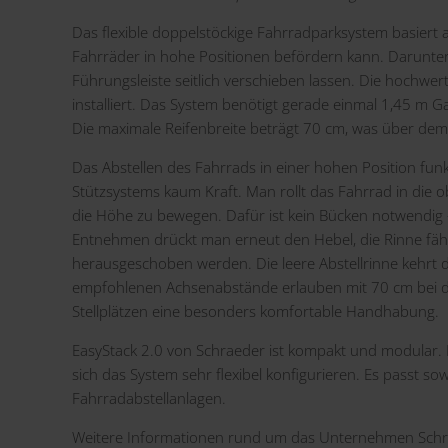
Das flexible doppelstöckige Fahrradparksystem basiert a
Fahrräder in hohe Positionen befördern kann. Darunter b
Führungsleiste seitlich verschieben lassen. Die hochwe
installiert. Das System benötigt gerade einmal 1,45 m 
Die maximale Reifenbreite beträgt 70 cm, was über dem 
Das Abstellen des Fahrrads in einer hohen Position funk
Stützsystems kaum Kraft. Man rollt das Fahrrad in die o
die Höhe zu bewegen. Dafür ist kein Bücken notwendig 
Entnehmen drückt man erneut den Hebel, die Rinne fähr
herausgeschoben werden. Die leere Abstellrinne kehrt 
empfohlenen Achsenabstände erlauben mit 70 cm bei 
Stellplätzen eine besonders komfortable Handhabung.
EasyStack 2.0 von Schraeder ist kompakt und modular. 
sich das System sehr flexibel konfigurieren. Es passt sow
Fahrradabstellanlagen.
Weitere Informationen rund um das Unternehmen Schra