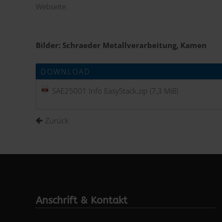
Webseite
.
Bilder: Schraeder Metallverarbeitung, Kamen
DOWNLOAD
SAE25001 Info EasyStack.zip
(7,3 MiB)
Zurück
Anschrift & Kontakt