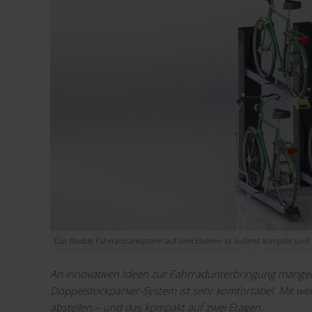
Das flexible Fahrradparksystem auf zwei Ebenen ist äußerst kompakt und k
An innovativen Ideen zur Fahrradunterbringung mangel
Doppelstockparker-System ist sehr komfortabel. Mit we
abstellen – und das kompakt auf zwei Etagen.