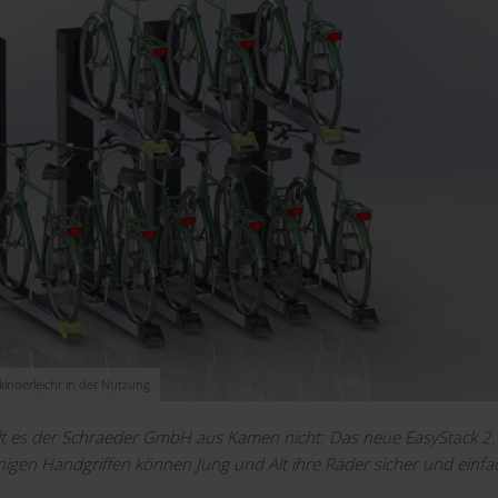
inderleicht in der Nutzung.
t es der Schraeder GmbH aus Kamen nicht: Das neue EasyStack 2.
nigen Handgriffen können Jung und Alt ihre Räder sicher und einfa