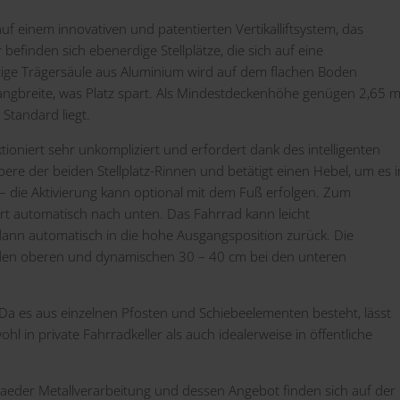
uf einem innovativen und patentierten Vertikalliftsystem, das
efinden sich ebenerdige Stellplätze, die sich auf eine
rtige Trägersäule aus Aluminium wird auf dem flachen Boden
Gangbreite, was Platz spart. Als Mindestdeckenhöhe genügen 2,65 m
Standard liegt.
tioniert sehr unkompliziert und erfordert dank des intelligenten
bere der beiden Stellplatz-Rinnen und betätigt einen Hebel, um es i
– die Aktivierung kann optional mit dem Fuß erfolgen. Zum
t automatisch nach unten. Das Fahrrad kann leicht
dann automatisch in die hohe Ausgangsposition zurück. Die
den oberen und dynamischen 30 – 40 cm bei den unteren
Da es aus einzelnen Pfosten und Schiebeelementen besteht, lässt
ohl in private Fahrradkeller als auch idealerweise in öffentliche
eder Metallverarbeitung und dessen Angebot finden sich auf der