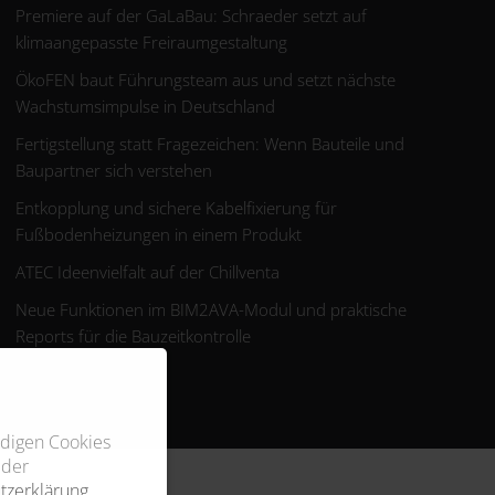
Premiere auf der GaLaBau: Schraeder setzt auf
klimaangepasste Freiraumgestaltung
ÖkoFEN baut Führungsteam aus und setzt nächste
Wachstumsimpulse in Deutschland
Fertigstellung statt Fragezeichen: Wenn Bauteile und
Baupartner sich verstehen
Entkopplung und sichere Kabelfixierung für
Fußbodenheizungen in einem Produkt
ATEC Ideenvielfalt auf der Chillventa
Neue Funktionen im BIM2AVA-Modul und praktische
Reports für die Bauzeitkontrolle
ndigen Cookies
 der
tzerklärung
.