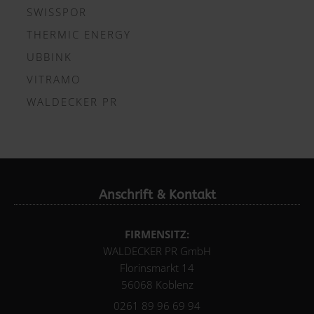
SWISSPOR
THERMIC ENERGY
UBBINK
VITRAMO
WALDECKER PR
Anschrift & Kontakt
FIRMENSITZ:
WALDECKER PR GmbH
Florinsmarkt 14
56068 Koblenz
0261 89 96 69 94