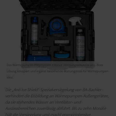
Das Wärmepumpen-Pflegesystem inklusive Vereisungsschutz ist als L-Boxx-
Lösung konzipiert und ergänzt bestehende Wartungstools für Wärmepumpen
ideal.
Die „Anti Ice Shield“-Spezialversiegelung von BA-Bachler
verhindert die Eisbildung an Wärmepumpen-Außengeräten,
da sie stehendes Wasser an Ventilator- und
Auslassbereichen zuverlässig abführt. Bis zu zehn Monate
hält die Versiegelung und macht energieintensive