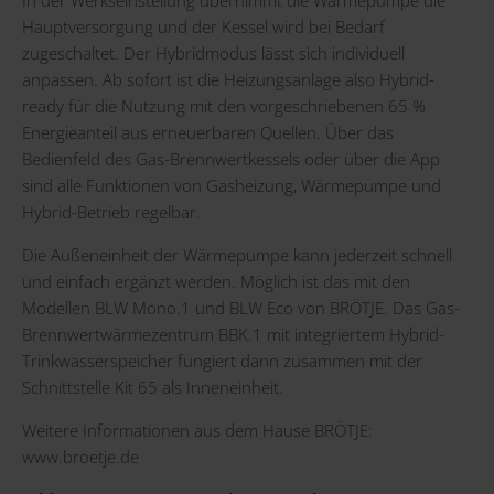
In der Werkseinstellung übernimmt die Wärmepumpe die
Hauptversorgung und der Kessel wird bei Bedarf
zugeschaltet. Der Hybridmodus lässt sich individuell
anpassen. Ab sofort ist die Heizungsanlage also Hybrid-
ready für die Nutzung mit den vorgeschriebenen 65 %
Energieanteil aus erneuerbaren Quellen. Über das
Bedienfeld des Gas-Brennwertkessels oder über die App
sind alle Funktionen von Gasheizung, Wärmepumpe und
Hybrid-Betrieb regelbar.
Die Außeneinheit der Wärmepumpe kann jederzeit schnell
und einfach ergänzt werden. Möglich ist das mit den
Modellen BLW Mono.1 und BLW Eco von BRÖTJE. Das Gas-
Brennwertwärmezentrum BBK.1 mit integriertem Hybrid-
Trinkwasserspeicher fungiert dann zusammen mit der
Schnittstelle Kit 65 als Inneneinheit.
Weitere Informationen aus dem Hause BRÖTJE:
www.broetje.de