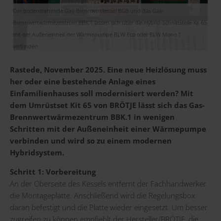
Der bodenstehende Gas-Brennwertkessel BGB und das Gas-
Brennwertwärmezentrum BBK.1 lassen sich über die Hybrid-Schnittstelle Kit 65
mit der Außeneinheit der Wärmepumpe BLW Eco oder BLW Mono.1
verbinden.
Rastede, November 2025. Eine neue Heizlösung muss
her oder eine bestehende Anlage eines
Einfamilienhauses soll modernisiert werden? Mit
dem Umrüstset Kit 65 von BRÖTJE lässt sich das Gas-
Brennwertwärmezentrum BBK.1 in wenigen
Schritten mit der Außeneinheit einer Wärmepumpe
verbinden und wird so zu einem modernen
Hybridsystem.
Schritt 1: Vorbereitung
An der Oberseite des Kessels entfernt der Fachhandwerker
die Montageplatte. Anschließend wird die Regelungsbox
daran befestigt und die Platte wieder eingesetzt. Um besser
zugreifen zu können empfiehlt der Hersteller/BRÖTJE, die