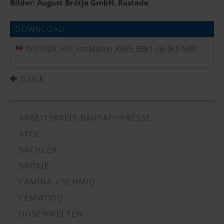
Bilder: August Brötje GmbH, Rastede
DOWNLOAD
br25020_Info_Installation_Kit65_BBK1.zip
(8,9 MiB)
Zurück
ARBEITSKREIS BAUFACHPRESSE
ATEC
BACHLER
BRÖTJE
CAMINA / SCHMID
CEMWOOD
DUSCHWELTEN