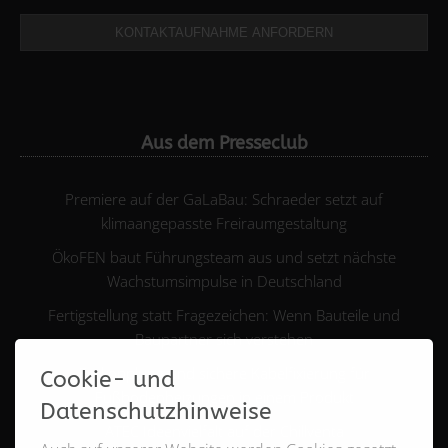
KONTAKTAUFNAHME ANFORDERN
Aus dem Presseclub
Premiere auf der GaLaBau: Schraeder setzt auf
klimaangepasste Freiraumgestaltung
ÖkoFEN baut Führungsteam aus und setzt nächste
Wachstumsimpulse in Deutschland
Fertigstellung statt Fragezeichen: Wenn Bauteile und
Baupartner sich verstehen
Entkopplung und sichere Kabelfixierung für
Cookie- und
Fußbodenheizungen in einem Produkt
Datenschutzhinweise
ATEC Ideenvielfalt auf der Chillventa