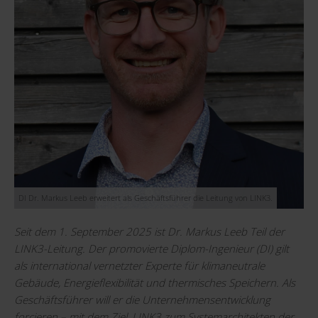
DI Dr. Markus Leeb erweitert als Geschäftsführer die Leitung von LINK3.
Seit dem 1. September 2025 ist Dr. Markus Leeb Teil der
LINK3-Leitung. Der promovierte Diplom-Ingenieur (DI) gilt
als international vernetzter Experte für klimaneutrale
Gebäude, Energieflexibilität und thermisches Speichern. Als
Geschäftsführer will er die Unternehmensentwicklung
forcieren – mit dem Ziel, LINK3 zum Systemarchitekten der