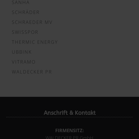
SANHA
SCHRÄDER
SCHRAEDER MV
SWISSPOR
THERMIC ENERGY
UBBINK
VITRAMO
WALDECKER PR
Anschrift & Kontakt
FIRMENSITZ:
WALDECKER PR GmbH