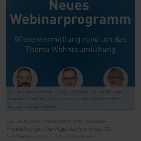
Lüftungsexpertise von Profis für Profis: Beim Winterprogramm der Pluggit
Academy 2025 erhalten Planer, Energieberater und SHK-Profis wertvolle
Impulse für die tägliche Arbeit.
Ob DIN-Normen, Förderungen oder innovative
Produktlösungen: Die Pluggit Academy bietet TGA-
Fachleuten im Winter 2025 ein kompaktes