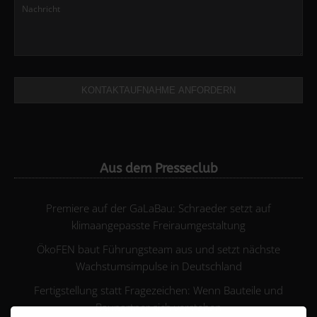
KONTAKTAUFNAHME ANFORDERN
Aus dem Presseclub
Premiere auf der GaLaBau: Schraeder setzt auf
klimaangepasste Freiraumgestaltung
ÖkoFEN baut Führungsteam aus und setzt nächste
Wachstumsimpulse in Deutschland
Fertigstellung statt Fragezeichen: Wenn Bauteile und
Baupartner sich verstehen