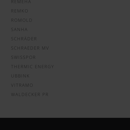
REMEHA
REMKO
ROMOLD
SANHA
SCHRÄDER
SCHRAEDER MV
SWISSPOR
THERMIC ENERGY
UBBINK
VITRAMO
WALDECKER PR