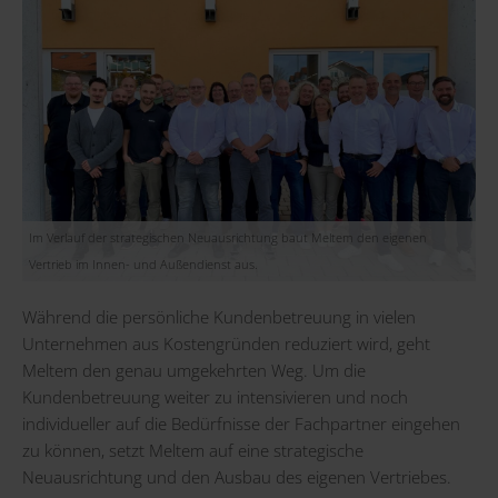
Im Verlauf der strategischen Neuausrichtung baut Meltem den eigenen
Vertrieb im Innen- und Außendienst aus.
Während die persönliche Kundenbetreuung in vielen
Unternehmen aus Kostengründen reduziert wird, geht
Meltem den genau umgekehrten Weg. Um die
Kundenbetreuung weiter zu intensivieren und noch
individueller auf die Bedürfnisse der Fachpartner eingehen
zu können, setzt Meltem auf eine strategische
Neuausrichtung und den Ausbau des eigenen Vertriebes.