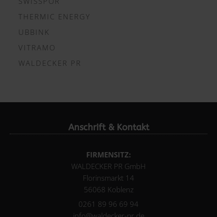
SWISSPOR
THERMIC ENERGY
UBBINK
VITRAMO
WALDECKER PR
Anschrift & Kontakt
FIRMENSITZ:
WALDECKER PR GmbH
Florinsmarkt 14
56068 Koblenz
0261 89 96 69 94
info@waldecker-pr.de