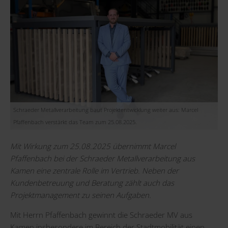
Schraeder Metallverarbeitung baut Projektentwicklung weiter aus: Marcel
Pfaffenbach verstärkt das Team zum 25.08.2025.
Mit Wirkung zum 25.08.2025 übernimmt
Marcel
Pfaffenbach
bei der Schraeder Metallverarbeitung aus
Kamen eine zentrale Rolle im Vertrieb. Neben der
Kundenbetreuung und Beratung zählt auch das
Projektmanagement zu seinen Aufgaben.
Mit Herrn Pfaffenbach gewinnt die Schraeder MV aus
Kamen insbesondere im Bereich der Stadtmobilität einen