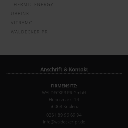
THERMIC ENERGY
UBBINK
VITRAMO
WALDECKER PR
Anschrift & Kontakt
FIRMENSITZ:
WALDECKER PR GmbH
Florinsmarkt 14
56068 Koblenz
0261 89 96 69 94
info@waldecker-pr.de