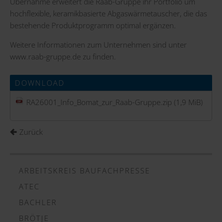
Übernahme erweitert die Raab-Gruppe ihr Portfolio um
hochflexible, keramikbasierte Abgaswärmetauscher, die das
bestehende Produktprogramm optimal ergänzen.
Weitere Informationen zum Unternehmen sind unter
www.raab-gruppe.de
zu finden.
DOWNLOAD
RA26001_Info_Bomat_zur_Raab-Gruppe.zip
(1,9 MiB)
Zurück
ARBEITSKREIS BAUFACHPRESSE
ATEC
BACHLER
BRÖTJE