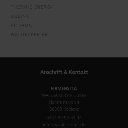
THERMIC ENERGY
UBBINK
VITRAMO
WALDECKER PR
Anschrift & Kontakt
FIRMENSITZ:
WALDECKER PR GmbH
Florinsmarkt 14
56068 Koblenz
0261 89 96 69 94
info@waldecker-pr.de