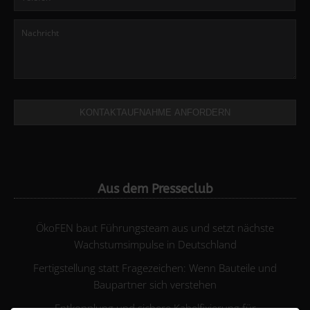
KONTAKTAUFNAHME ANFORDERN
Aus dem Presseclub
ÖkoFEN baut Führungsteam aus und setzt nächste
Wachstumsimpulse in Deutschland
Fertigstellung statt Fragezeichen: Wenn Bauteile und
Baupartner sich verstehen
Entkopplung und sichere Kabelfixierung für