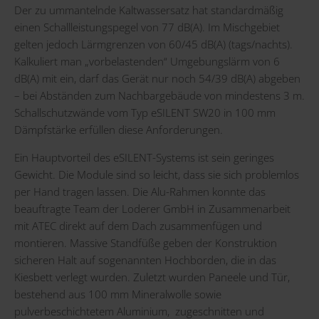
Der zu ummantelnde Kaltwassersatz hat standardmäßig
einen Schallleistungspegel von 77 dB(A). Im Mischgebiet
gelten jedoch Lärmgrenzen von 60/45 dB(A) (tags/nachts).
Kalkuliert man „vorbelastenden“ Umgebungslärm von 6
dB(A) mit ein, darf das Gerät nur noch 54/39 dB(A) abgeben
– bei Abständen zum Nachbargebäude von mindestens 3 m.
Schallschutzwände vom Typ eSILENT SW20 in 100 mm
Dämpfstärke erfüllen diese Anforderungen.
Ein Hauptvorteil des eSILENT-Systems ist sein geringes
Gewicht. Die Module sind so leicht, dass sie sich problemlos
per Hand tragen lassen. Die Alu-Rahmen konnte das
beauftragte Team der Loderer GmbH in Zusammenarbeit
mit ATEC direkt auf dem Dach zusammenfügen und
montieren. Massive Standfüße geben der Konstruktion
sicheren Halt auf sogenannten Hochborden, die in das
Kiesbett verlegt wurden. Zuletzt wurden Paneele und Tür,
bestehend aus 100 mm Mineralwolle sowie
pulverbeschichtetem Aluminium, zugeschnitten und