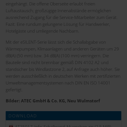
eingehängt. Die offene Oberseite erlaubt freien
Luftaustausch; großzügige Innenabstände ermöglichen
ausreichend Zugang für die Service-Mitarbeiter zum Gerät.
Fazit: Eine rundum gelungene Lösung für Handwerker,
Hotelgäste und umliegende Nachbarn.
Mit der eSILENT-Serie lässt sich die Schallabgabe von
Wärmepumpen, Klimaanlagen und anderen Geräten um 29
dB(A) (50 mm) bzw. 34 dB(A) (100 mm) verringern. Die
Bauteile sind nicht brennbar gemäß DIN 4102 A2 und
standsicher bis Windlastzone 2, auf Anfrage auch höher. Sie
werden ausschließlich in deutschen Werken mit zertifizierten
Umweltmanagementsystemen nach DIN EN ISO 14001
gefertigt.
Bilder: ATEC GmbH & Co. KG, Neu Wulmstorf
DOWNLOAD
AT25017_Info_Schallwand_Muenchen.zip
(2,5 MiB)