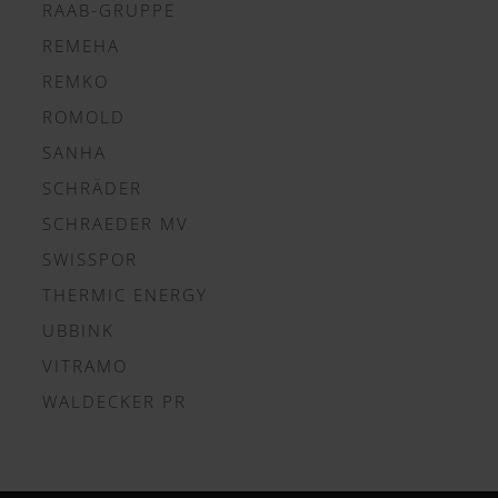
RAAB-GRUPPE
REMEHA
REMKO
ROMOLD
SANHA
SCHRÄDER
SCHRAEDER MV
SWISSPOR
THERMIC ENERGY
UBBINK
VITRAMO
WALDECKER PR