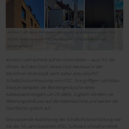
Auf dem Dach dieses Münchener Hotels steht ein Kaltwassererzeuger. Eine
eSILENT Einhausung von ATEC, Wahlfarbe RAL7016, dämpft nun sein
Betriebsgeräusch.
Komfort und Ästhetik soll ein Hotel bieten – auch für die
Ohren. Auf dem Dach dieses Holz-Neubaus in der
Münchner Innenstadt steht daher eine eSILENT
Schallschutzumhausung von ATEC. Ihre griffigen Leichtbau-
Module dämpfen die Betriebsgeräusche eines
Kaltwassererzeugers um 24 dB(A). Zugleich mindern sie
Witterungseinflüsse auf die Kältemaschine und werten die
Dachfläche optisch auf.
Eine passende Ausführung der Schallschutzvorrichtung war
mit der TA Lärm-basierten ATEC-Software schnell ermittelt: