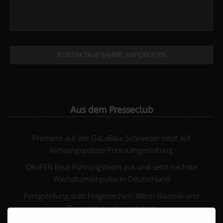
KONTAKTAUFNAHME ANFORDERN
Aus dem Presseclub
Premiere auf der GaLaBau: Schraeder setzt auf
klimaangepasste Freiraumgestaltung
ÖkoFEN baut Führungsteam aus und setzt nächste
Wachstumsimpulse in Deutschland
Fertigstellung statt Fragezeichen: Wenn Bauteile und
Baupartner sich verstehen