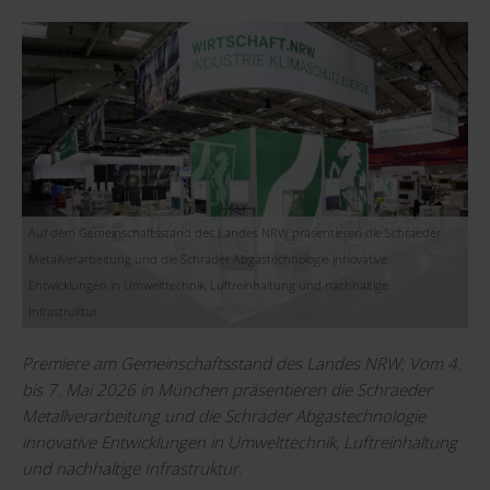
Auf dem Gemeinschaftsstand des Landes NRW präsentieren die Schraeder
Metallverarbeitung und die Schräder Abgastechnologie innovative
Entwicklungen in Umwelttechnik, Luftreinhaltung und nachhaltige
Infrastruktur.
Premiere am Gemeinschaftsstand des Landes NRW: Vom 4.
bis 7. Mai 2026 in München präsentieren die Schraeder
Metallverarbeitung und die Schräder Abgastechnologie
innovative Entwicklungen in Umwelttechnik, Luftreinhaltung
und nachhaltige Infrastruktur.