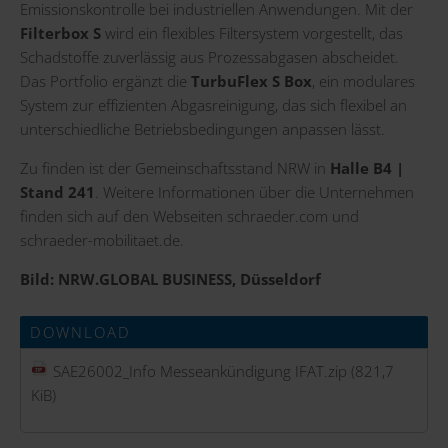
Emissionskontrolle bei industriellen Anwendungen. Mit der
Filterbox S
wird ein flexibles Filtersystem vorgestellt, das
Schadstoffe zuverlässig aus Prozessabgasen abscheidet.
Das Portfolio ergänzt die
TurbuFlex S Box
, ein modulares
System zur effizienten Abgasreinigung, das sich flexibel an
unterschiedliche Betriebsbedingungen anpassen lässt.
Zu finden ist der Gemeinschaftsstand NRW in
Halle B4 |
Stand 241
. Weitere Informationen über die Unternehmen
finden sich auf den Webseiten
schraeder.com
und
schraeder-mobilitaet.de
.
Bild: NRW.GLOBAL BUSINESS, Düsseldorf
DOWNLOAD
SAE26002_Info Messeankündigung IFAT.zip
(821,7
KiB)