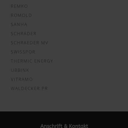
REMKO
ROMOLD
SANHA
SCHRÄDER
SCHRAEDER MV
SWISSPOR
THERMIC ENERGY
UBBINK
VITRAMO
WALDECKER PR
Anschrift & Kontakt