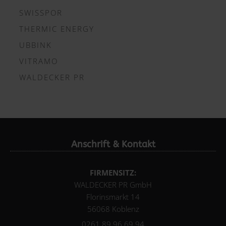
SWISSPOR
THERMIC ENERGY
UBBINK
VITRAMO
WALDECKER PR
Anschrift & Kontakt
FIRMENSITZ:
WALDECKER PR GmbH
Florinsmarkt 14
56068 Koblenz
0261 89 96 69 94