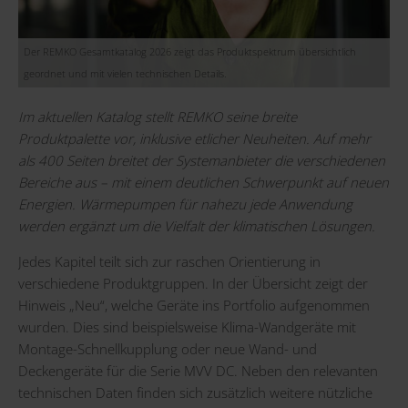
Der REMKO Gesamtkatalog 2026 zeigt das Produktspektrum übersichtlich
geordnet und mit vielen technischen Details.
Im aktuellen Katalog stellt REMKO seine breite
Produktpalette vor, inklusive etlicher Neuheiten. Auf mehr
als 400 Seiten breitet der Systemanbieter die verschiedenen
Bereiche aus – mit einem deutlichen Schwerpunkt auf neuen
Energien. Wärmepumpen für nahezu jede Anwendung
werden ergänzt um die Vielfalt der klimatischen Lösungen.
Jedes Kapitel teilt sich zur raschen Orientierung in
verschiedene Produktgruppen. In der Übersicht zeigt der
Hinweis „Neu“, welche Geräte ins Portfolio aufgenommen
wurden. Dies sind beispielsweise Klima-Wandgeräte mit
Montage-Schnellkupplung oder neue Wand- und
Deckengeräte für die Serie MVV DC. Neben den relevanten
technischen Daten finden sich zusätzlich weitere nützliche