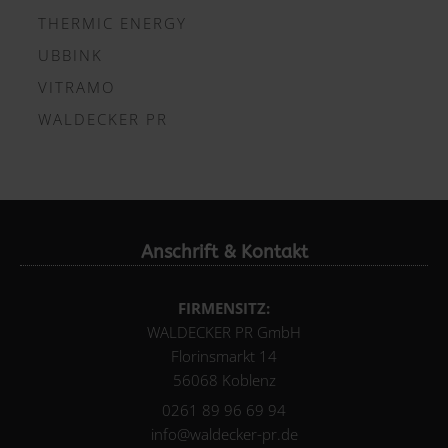
THERMIC ENERGY
UBBINK
VITRAMO
WALDECKER PR
Anschrift & Kontakt
FIRMENSITZ:
WALDECKER PR GmbH
Florinsmarkt 14
56068 Koblenz
0261 89 96 69 94
info@waldecker-pr.de