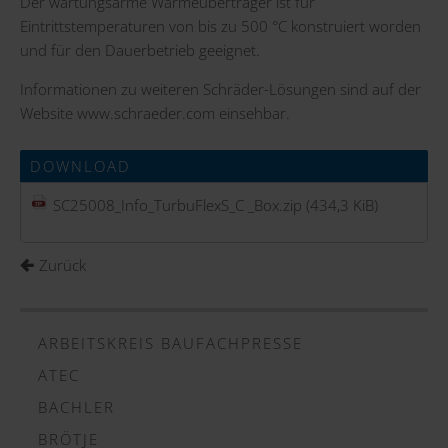
Der wartungsarme Wärmeübertrager ist für
Eintrittstemperaturen von bis zu 500 °C konstruiert worden
und für den Dauerbetrieb geeignet.
Informationen
zu weiteren Schräder-Lösungen sind auf der
Website
www.schraeder.com
einsehbar.
DOWNLOAD
SC25008_Info_TurbuFlexS_C _Box.zip
(434,3 KiB)
Zurück
ARBEITSKREIS BAUFACHPRESSE
ATEC
BACHLER
BRÖTJE