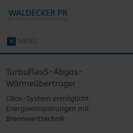
MENÜ
TurbuFlexS-Abgas-
Wärmeübertrager
CBox-System ermöglicht
Energieeinsparungen mit
Realisiert ein Energieeinsparungspotenzial von bis zu 15 %: die CBox von
Brennwerttechnik
Schräder.