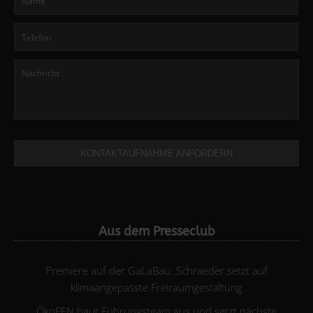
KONTAKTAUFNAHME ANFORDERN
Aus dem Presseclub
Premiere auf der GaLaBau: Schraeder setzt auf
klimaangepasste Freiraumgestaltung
ÖkoFEN baut Führungsteam aus und setzt nächste