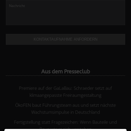
KONTAKTAUFNAHME ANFORDERN
Aus dem Presseclub
Premiere auf der GaLaBau: Schraeder setzt auf
klimaangepasste Freiraumgestaltung
ÖkoFEN baut Führungsteam aus und setzt nächste
Wachstumsimpulse in Deutschland
Fertigstellung statt Fragezeichen: Wenn Bauteile und
Baupartner sich verstehen