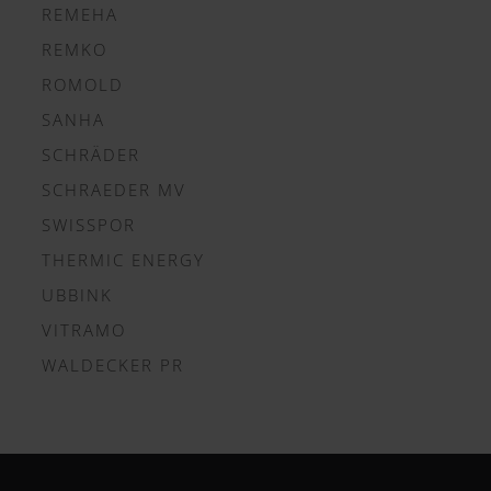
REMEHA
REMKO
ROMOLD
SANHA
SCHRÄDER
SCHRAEDER MV
SWISSPOR
THERMIC ENERGY
UBBINK
VITRAMO
WALDECKER PR