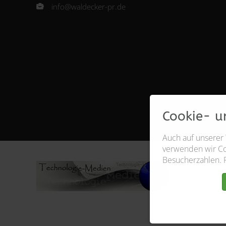
info@waldecker-pr.de
Cookie- u
Auch auf unserer
verwenden wir Coo
Besucherzahlen. 