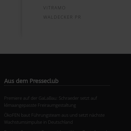
VITRAMO
WALDECKER PR
Aus dem Presseclub
Premiere auf der GaLaBau: Schraeder setzt auf
klimaangepasste Freiraumgestaltung
ÖkoFEN baut Führungsteam aus und setzt nächste
Wachstumsimpulse in Deutschland