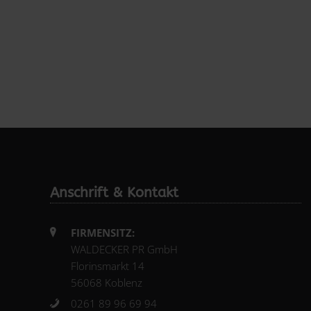
Anschrift & Kontakt
FIRMENSITZ:
WALDECKER PR GmbH
Florinsmarkt 14
56068 Koblenz
0261 89 96 69 94