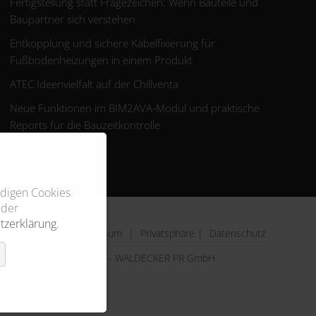
Fertigstellung statt Fragezeichen: Wenn Bauteile und
Baupartner sich verstehen
Entkopplung und sichere Kabelfixierung für
Fußbodenheizungen in einem Produkt
ATEC Ideenvielfalt auf der Chillventa
Neue Funktionen im BIM2AVA-Modul und praktische
Reports für die Bauzeitkontrolle
ndigen Cookies
 der
tzerklärung
.
Impressum
|
Privatsphäre
|
Datenschutz
© 2026 - WALDECKER PR GmbH