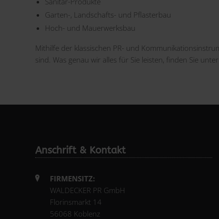
Sanitär-Produkte
Garten-, Landschafts- und Pflasterbau
Hoch- und Mauerwerksbau
Mithilfe der klassischen PR- und Kommunikationsinstru
sind. Was genau wir alles für Sie leisten, finden Sie un
Anschrift & Kontakt
FIRMENSITZ:
WALDECKER PR GmbH
Florinsmarkt 14
56068 Koblenz