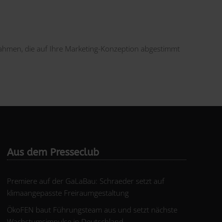
nahmen, die auf Ihre Marketing-Konzeption abgestimmt
Aus dem Presseclub
Premiere auf der GaLaBau: Schraeder setzt auf
klimaangepasste Freiraumgestaltung
ÖkoFEN baut Führungsteam aus und setzt nächste
Wachstumsimpulse in Deutschland