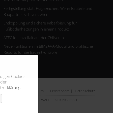
Fertigstellung statt Fragezeichen: Wenn Bauteile und
Baupartner sich verstehen
Entkopplung und sichere Kabelfixierung für
Fußbodenheizungen in einem Produkt
ATEC Ideenvielfalt auf der Chillventa
Neue Funktionen im BIM2AVA-Modul und praktische
Reports für die Bauzeitkontrolle
ndigen Cookies
 der
tzerklärung
.
Impressum
|
Privatsphäre
|
Datenschutz
© 2026 - WALDECKER PR GmbH