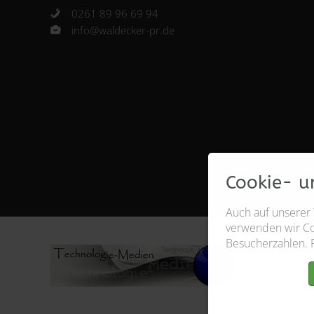
0261 89 96 69 94
info@waldecker-pr.de
Cookie- u
Auch auf unserer
verwenden wir Coo
Besucherzahlen. 