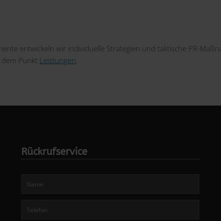
mente entwickeln wir individuelle Strategien und taktische PR-Maß
ter dem Punkt
Leistungen
.
Rückrufservice